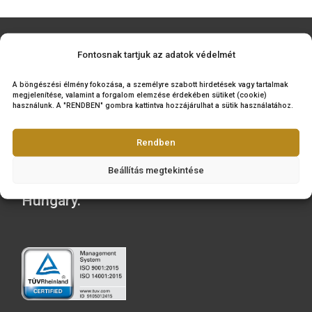
2019. Tokaj wine region
coin set PP I.
Fontosnak tartjuk az adatok védelmét
A böngészési élmény fokozása, a személyre szabott hirdetések vagy tarta
megjelenítése, valamint a forgalom elemzése érdekében sütiket (cookie)
használunk. A "RENDBEN" gombra kattintva hozzájárulhat a sütik használa
We are the official distributor of
Rendben
Hungarian collector coins and medals
Beállítás megtekintése
and also the mint of the legal tender o