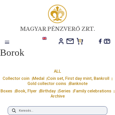
MAGYAR PÉNZVERŐ ZRT.
0
Toggle
Borok
navigation
ALL
Collector coin
Medal
Coin set, First day mint, Ban
Gold collector coins
Banknote
Boxes
Book, Flyer
Birthday
Series
Family celebr
Archive