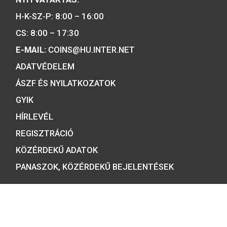
piacvezető érme- és éremgyártó,
a forint fizetőeszköz érmék kizárólag
gyártója.
Tulajdonosunk:
Minősítésünk: