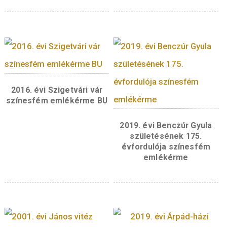
Kapcsolódó termékek
2017. évi Irinyi Ján
színesfém emlékérm
2016. évi Budapesti
Állatkert színesfém
emlékérme BU