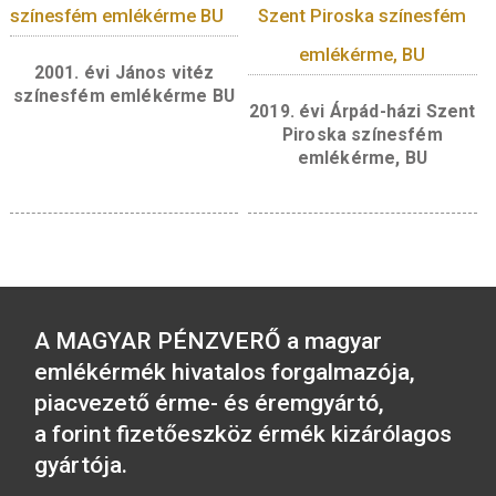
2016. évi Szigetvári vár
színesfém emlékérme BU
2019. évi Benczúr G
születésének 175
évfordulója színes
emlékérme