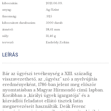
Gyűjtőknek és a történelem rajongóinak tökélete
ajándék!
névérték:
10 000
minőség:
PP
kibocsátás:
2021.06.09.
anyag:
Ag/Ezüst
finomság:
.925
kibocsátott darabszám:
5000 darab
átmérő:
38,61 mm
súly:
31,46 g
tervező:
Endrődy Zoltán
LEÍRÁS