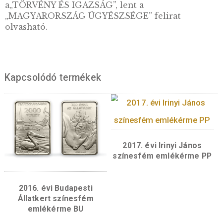
Hátlap:
Az emlékérme hátlapján Magyarorsz
Ügyészsége emblémájának ábrázolása került 
középpontba, ami a vesszőnyaláb, a mérleg és
kétélű bárd modern megfogalmazása. Az
emblémától balra látható az önálló ügyészi
szervezetet létrehozó törvénycikk kihirdeté
utaló 1871-es évszám, jobbra pedig a „2021” ve
évszám két-két sorba tördelve. Ezt az ábrázol
veszik körbe – a „kiáradó” és egyben „védelm
erőtér szimbolikus motívumaként – az érme
magasított pereméig futó hullámvonalak. Az
emlékérme szélén félköriratban, fent
Magyarország Ügyészségének a jelmondata,
a„TÖRVÉNY ÉS IGAZSÁG”, lent a
„MAGYARORSZÁG ÜGYÉSZSÉGE” felirat
olvasható.