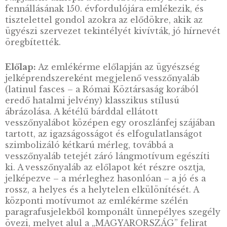
a büntető törvények áthágói magát a jogrend
így az összes társadalmat is sértik”. E
törvénycikket 1871. június 10-én hirdették ki.
Azóta az ügyészség több átalakítást, hatásköri
változtatást ért meg, azonban alapfeladata – 
igazságszolgáltatás körül az állam közérdeke
képviselete” – lényegét tekintve változatlan
maradt. Bár törvény csak 2006-ban rendelkez
erről, június10-ét már 1989-től az Ügyészség
Napjaként ünnepli a szervezet, amely 2021-b
fennállásának 150. évfordulójára emlékezik, é
tisztelettel gondol azokra az elődökre, akik a
ügyészi szervezet tekintélyét kivívták, jó hír
öregbítették.
Előlap:
Az emlékérme előlapján az ügyészség
jelképrendszereként megjelenő vesszőnyaláb
(latinul fasces – a Római Köztársaság korából