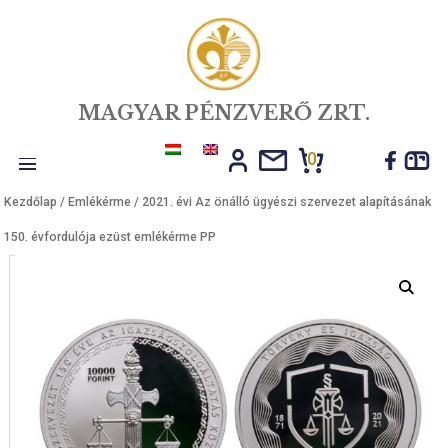
MAGYAR PÉNZVERŐ ZRT.
0
Toggle
Kezdőlap
/
Emlékérme
/ 2021. évi Az önálló ügyészi szervezet alapí
navigation
150. évfordulója ezüst emlékérme PP