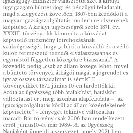
Bár az ügyészi tevékenység a XIII. századig
visszavezethető, az „ügyész” szó a nyelvújítás
eredményeként, 1786-ban jelent meg először
nyomtatásban a Magyar Hírmondó című lapb
Korábban a „királyi ügyek igazgatója” és a
közvádlói feladatot ellátó tisztek latin
megnevezéseit használták. Deák Ferenc
igazságügy-miniszter választotta szét a király
ügyigazgató büntetőjogi és pénzügyi feladatai
majd a kiegyezést követően, 1867-ben kezdőd
magyar igazságszolgáltatás modern rendsze
kiépítése. A királyi ügyészségről szóló 1871. é
XXXIII. törvénycikk kimondta a közvádat
képviselő intézmény létrehozásának
szükségességét, hogy „a bíró, a közvádló és a
külön természetű teendői elválasztassanak é
egymástól független közegekre bízassanak”. 
közvádló pedig „csak az állam közege lehet, 