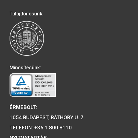
2001. évi János vitéz
színesfém emlékérme BU
2019. évi Árpád-házi 
Piroska színesfé
emlékérme, BU
A MAGYAR PÉNZVERŐ a magyar
emlékérmék hivatalos forgalmazója,