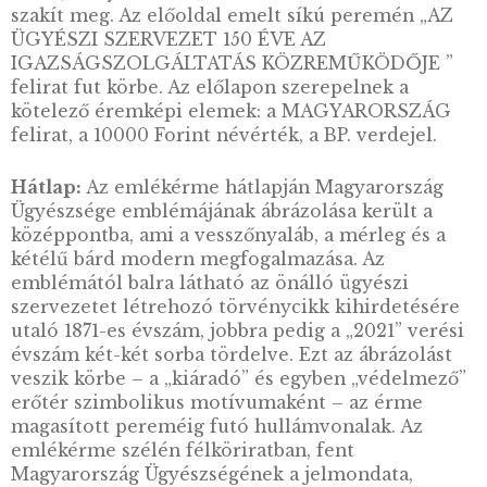
eredő hatalmi jelvény) klasszikus stílusú
ábrázolása. A kétélű bárddal ellátott
vesszőnyalábot középen egy oroszlánfej száj
tartott, az igazságosságot és elfogulatlanságo
szimbolizáló kétkarú mérleg, továbbá a
vesszőnyaláb tetejét záró lángmotívum egész
ki. A vesszőnyaláb az előlapot két részre osztj
jelképezve – a mérleghez hasonlóan – a jó és
rossz, a helyes és a helytelen elkülönítését. A
központi motívumot az emlékérme szélén
paragrafusjelekből komponált ünnepélyes sz
övezi, melyet alul a „MAGYARORSZÁG” felir
szakít meg. Az előoldal emelt síkú peremén 
ÜGYÉSZI SZERVEZET 150 ÉVE AZ
IGAZSÁGSZOLGÁLTATÁS KÖZREMŰKÖDŐJE
felirat fut körbe. Az előlapon szerepelnek a
kötelező éremképi elemek: a MAGYARORS
felirat, a 10000 Forint névérték, a BP. verdejel