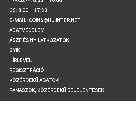
Minősítésünk:
ÉRMEBOLT:
1054 BUDAPEST, BÁTHORY U. 7.
TELEFON: +36 1 800 8110