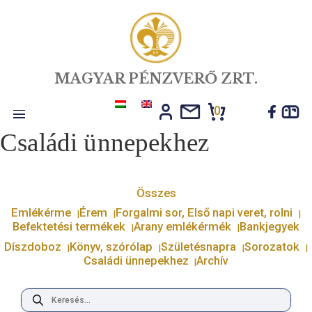
MAGYAR PÉNZVERŐ ZRT.
0
Toggle
Családi ünnepekhez
navigation
Összes
Emlékérme
Érem
Forgalmi sor, Első napi veret, r
Befektetési termékek
Arany emlékérmék
Bankj
Díszdoboz
Könyv, szórólap
Születésnapra
Soro
Családi ünnepekhez
Archív