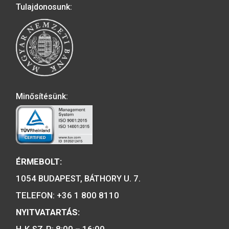
Előző
1
2
3
4
Következő
A MAGYAR PÉNZVERŐ a magyar
emlékérmék hivatalos forgalmazója,
piacvezető érme- és éremgyártó,
a forint fizetőeszköz érmék kizárólag
gyártója.
Tulajdonosunk: