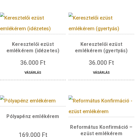
Horoszkóp érem -Vízöntő
Karikartúra érem-
ezüstözött
legkedvesebb anyó
4.500
Ft
990
Ft
VÁSÁRLÁS
VÁSÁRLÁS
Keresztelői ezüst
Keresztelői ezüs
emlékérem (idézetes)
emlékérem (gyerty
36.000
Ft
36.000
Ft