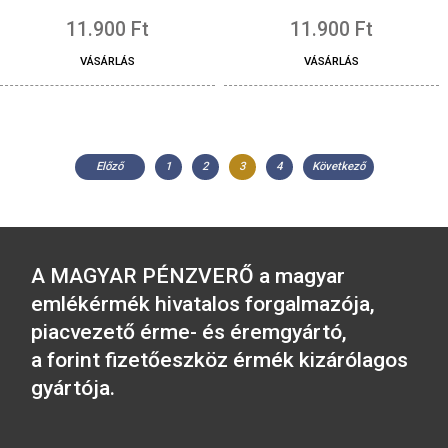
virág és szív díszítésekkel
kék – kisfiúnak 
12.900
Ft
11.900
Ft
VÁSÁRLÁS
VÁSÁRLÁS
2020. évi Baby forgalmi sor
2019. évi Baby forgal
rózsaszín – kislánynak BU
rózsaszín – kislányn
11.900
Ft
11.900
Ft
VÁSÁRLÁS
VÁSÁRLÁS