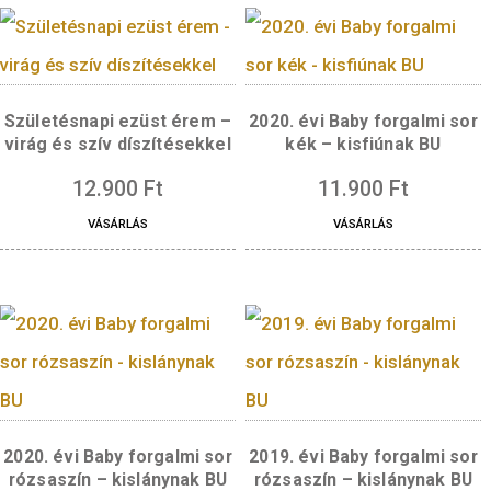
Születésnapi ezüst érem –
Születésnapi ezüst é
léggömb és ajándékdoboz
torta és ajándékdo
díszítéssel
díszítéssel
17.000
Ft
17.000
Ft
VÁSÁRLÁS
VÁSÁRLÁS
Születésnapi ezüst érem –
2020. évi Baby forgal