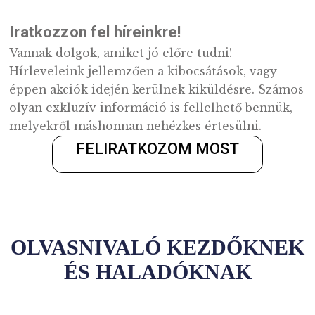
TŐLÜNK!
Legyen része közösségünknek!
Igyekszünk folyamatosan bővíteni, érdekess
tenni közösségi életünket. Ezért Facebook
oldalunkon nem csak aktualitások szerepeln
hanem játékok, érdekes témák, de számos
újdonságról, akcióról vagy aktivitásról is itt
értesülhet elsőként.
FELKERESEM MOST