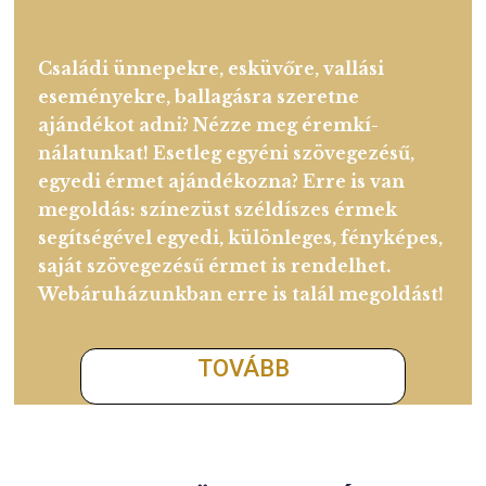
Szintén díszcsomagolásban kínáljuk a
forgalmi érme emlékváltozatok első nap
vereteit. Ezek az érmék forgalmi érme
verőgépeken készülnek, és gyártás
indításakor vert első napi veretként UNC
(forgalomban még nem volt) minőségbe
kerülnek bliszterfóliás díszcsomagolásba
Egyedi ajándékot keres rokonainak v
barátainak?
Családi ünnepekre, esküvőre, vallási