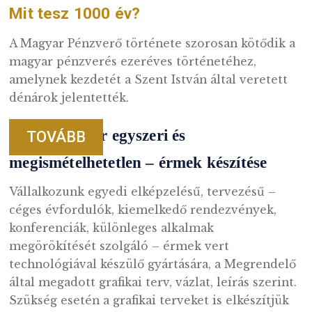
Iratkozzon fel híreinkre!
Vannak dolgok, amiket jó előre tudni!
Hírleveleink jellemzően a kibocsátások, vagy
éppen akciók idején kerülnek kiküldésre. S
olyan exkluzív információ is fellelhető benn
melyekről máshonnan nehézkes értesülni.
FELIRATKOZOM MOST
OLVASNIVALÓ KEZDŐKN