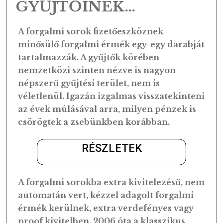
TOVÁBB
FIGYELEM!
FORGALMI SOROK
GYŰJTŐINEK…
A forgalmi sorok fizetőeszköznek
minősülő forgalmi érmék egy-egy darabj
tartalmazzák. A gyűjtők körében
nemzetközi szinten nézve is nagyon
népszerű gyűjtési terület, nem is