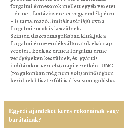
véletlenül. Igazán izgalmas visszatekinte
az évek múlásával arra, milyen pénzek is
csörögtek a zsebünkben korábban.
RÉSZLETEK
A forgalmi sorokba extra kivitelezésű, n
automatán vert, kézzel adagolt forgalmi
érmék kerülnek, extra verdefényes vagy
proof kivitelben. 2006 óta a klasszikus
forgalmi érmesorok mellett egyéb veret
– érmet, fantáziaveretet vagy emlékpénz
– is tartalmazó, limitált szériájú extra
forgalmi sorok is készülnek.