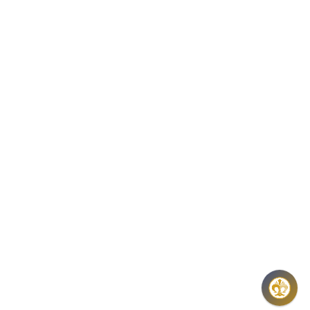
TELEFON: +36 1 800 8110
NYITVATARTÁS:
H-K-SZ-P: 8:00 – 16:00
CS: 8:00 – 17:30
E-MAIL:
COINS@HU.INTER.NET
ADATVÉDELEM
ÁSZF ÉS NYILATKOZATOK
GYIK
HÍRLEVÉL
REGISZTRÁCIÓ
KÖZÉRDEKŰ ADATOK
PANASZOK, KÖZÉRDEKŰ BEJELENTÉSEK