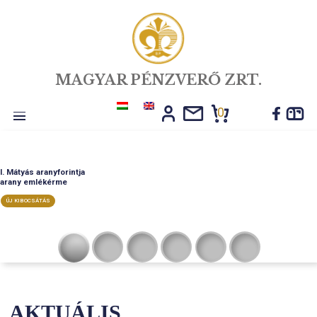
MAGYAR PÉNZVERŐ ZRT.
0
Toggle
navigation
I. Mátyás aranyforintja
arany emlékérme
ÚJ KIBOCSÁTÁS