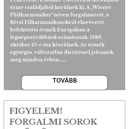
korlátozott példányszáma, művészi
kivitelezése és nemesfémtartalma
együttesen hat az értéknövekedésre.
Kínálatunkban az arany emlékérméken
kívül klasszikus befektetési aranyérmék 
megtalálhatóak, amelyek az Osztrák
Pénzverde, a Münze Österreich AG bulli
érme családjából kerülnek ki. A „Wiener
Philharmoniker“néven forgalmazott, a
Bécsi Filharmonikusokról elnevezett
befektetési érmék Európában a
legnépszerűbbnek számítanak. 1989.
október 10-e óta készülnek. Az érmék
egységes, változatlan díszítéssel jelennek
meg minden évben…….