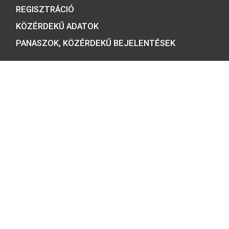
Tulajdonosunk:
Minősítésünk:
ÉRMEBOLT:
1054 BUDAPEST, BÁTHORY U. 7.