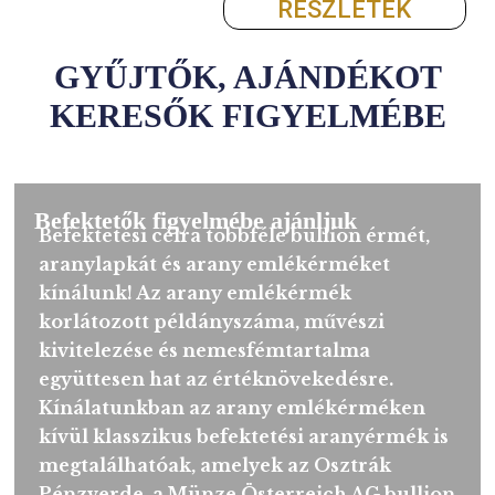
Mátyás aranyforintja emlékérmék
forgalmazását 2026. június 29-én 8
órakor kezdjük meg.
RÉSZLETEK
GYŰJTŐK, AJÁNDÉKO
KERESŐK FIGYELMÉB
Befektetők figyelmébe ajánljuk
Befektetési célra többféle bullion érmét,
aranylapkát és arany emlékérméket
kínálunk! Az arany emlékérmék