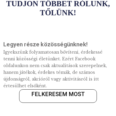
eseményekre, ballagásra szeretne
ajándékot adni? Nézze meg éremkí-
nálatunkat! Esetleg egyéni szövegezésű,
egyedi érmet ajándékozna? Erre is van
megoldás: színezüst széldíszes érmek
segítségével egyedi, különleges, fényképe
saját szövegezésű érmet is rendelhet.
Webáruházunkban erre is talál megoldás
TOVÁBB
TUDJON TÖBBET RÓLUN