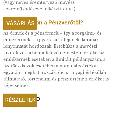
ÉS HALADÓKNAK
Mit tesz 1000 év?
A Magyar Pénzverő története szorosan kötőd
magyar pénzverés ezeréves történetéhez,
amelynek kezdetét a Szent István által veret
dénárok jelentették.
Egyedi – akár egyszeri és
TOVÁBB
megismételhetetlen – érmek készítése
Vállalkozunk egyedi elképzelésű, tervezésű 
céges évfordulók, kiemelkedő rendezvények